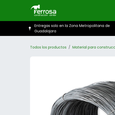
Ir al contenido
Inicio
Catál
Entregas solo en la Zona Metropolitana de
Guadalajara
Todos los productos
Material para construcc