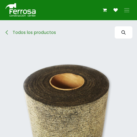
Ir al contenido
Todos los productos