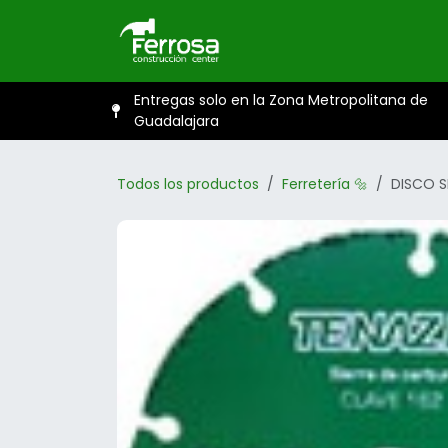
Ir al contenido
Inicio
Catál
Entregas solo en la Zona Metropolitana de
Guadalajara
Todos los productos
Ferretería 🔩
DISCO S