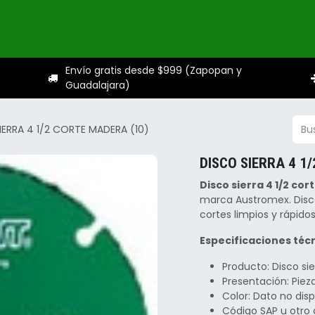
ogo
Categorías
Servicios
Sobre nosotros
Ayuda
Envío gratis desde $999 (Zapopan y
Guadalajara)
IERRA 4 1/2 CORTE MADERA (10)
DISCO SIERRA 4 1
Disco sierra 4 1/2 co
marca Austromex. Disco
cortes limpios y rápido
Especificaciones técn
Producto: Disco si
Presentación: Pie
Color: Dato no dis
Código SAP u otro 