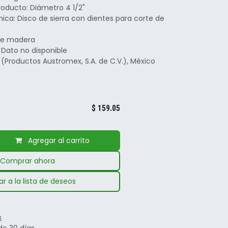
oducto: Diámetro 4 1/2"
nica: Disco de sierra con dientes para corte de
 de madera
 Dato no disponible
(Productos Austromex, S.A. de C.V.), México
$
159.05
Agregar al carrito
Comprar ahora
r a la lista de deseos
s
de 30 días