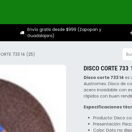
ogo
Categorías
Servicios
Sobre nosotros
Ayuda
Envío gratis desde $999 (Zapopan y
Guadalajara)
ORTE 733 14 (25)
DISCO CORTE 733 1
Disco corte 733 14
es 
Austromex. Disco de co
acero inoxidable con es
rápidos con buen rendi
Especificaciones técn
Producto: Disco co
Presentación: Pie
Color: Dato no dis