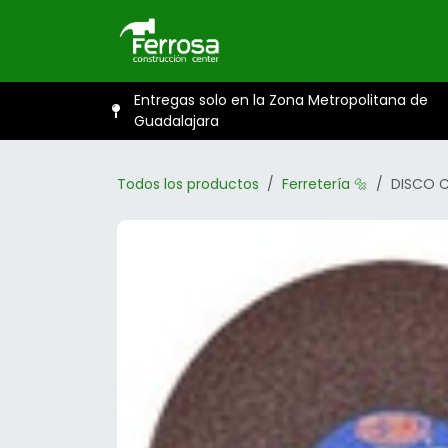
Ir al contenido
Inicio
Catál
Entregas solo en la Zona Metropolitana de
Guadalajara
Todos los productos
Ferretería 🔩
DISCO C