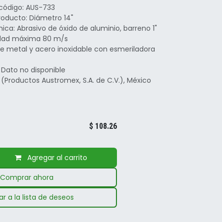
 código: AUS-733
roducto: Diámetro 14"
ica: Abrasivo de óxido de aluminio, barreno 1"
idad máxima 80 m/s
de metal y acero inoxidable con esmeriladora
 Dato no disponible
(Productos Austromex, S.A. de C.V.), México
$
108.26
Agregar al carrito
Comprar ahora
r a la lista de deseos