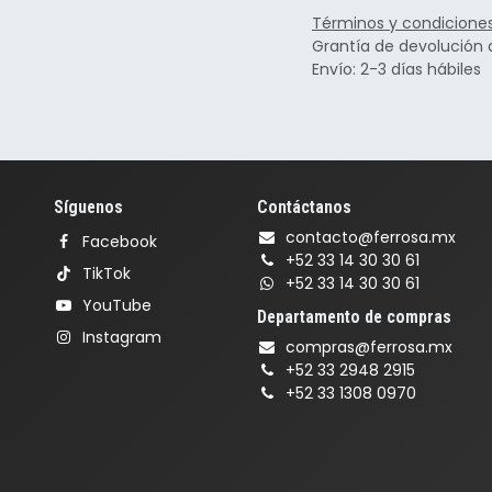
Términos y condicione
Grantía de devolución 
Envío: 2-3 días hábiles
Síguenos
Contáctanos
contacto@ferrosa.mx
Facebook
+52 33 14 30 30 61
TikTok
+52 33 14 30 30 61
YouTube
Departamento de compras
Instagram
compras@ferrosa.mx
+52 33 2948 2915
+52 33 1308 0970