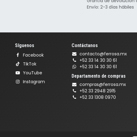
Grantía de devolución 
Envío: 2-3 días hábiles
Síguenos
Contáctanos
contacto@ferrosa.mx
Facebook
+52 33 14 30 30 61
TikTok
+52 33 14 30 30 61
YouTube
Departamento de compras
Instagram
compras@ferrosa.mx
+52 33 2948 2915
+52 33 1308 0970