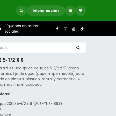
Iniciar sesión
Síguenos en redes
sociales
 5-1/2 X 9
2 x 9
es una lija de agua de 5-1/2 x 9", grano
romex. Lija de agua (papel impermeable) para
 de pintura, plástico, metal y carrocería. A
, más fino el acabado.
icas:
agua 2000 5-1/2 x 9 (AUS-TNZ-1893)
a
ponible