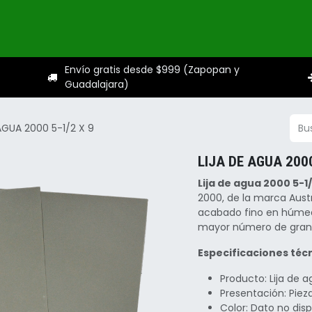
ogo
Categorías
Servicios
Sobre nosotros
Ayuda
Envío gratis desde $999 (Zapopan y
Guadalajara)
AGUA 2000 5-1/2 X 9
LIJA DE AGUA 2000
Lija de agua 2000 5-1/
2000, de la marca Aust
acabado fino en húmedo
mayor número de grano
Especificaciones técn
Producto: Lija de 
Presentación: Piez
Color: Dato no dis