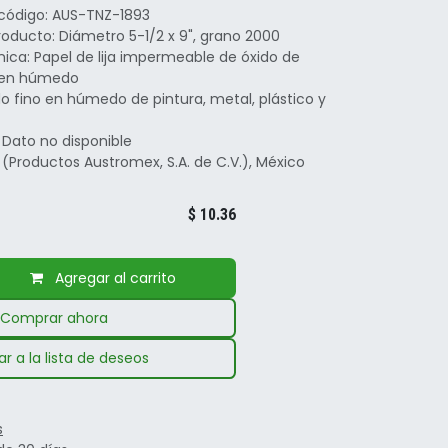
 código: AUS-TNZ-1893
oducto: Diámetro 5-1/2 x 9", grano 2000
nica: Papel de lija impermeable de óxido de
o en húmedo
o fino en húmedo de pintura, metal, plástico y
 Dato no disponible
(Productos Austromex, S.A. de C.V.), México
$
10.36
Agregar al carrito
Comprar ahora
r a la lista de deseos
s