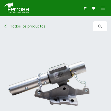
Ir al contenido
Todos los productos