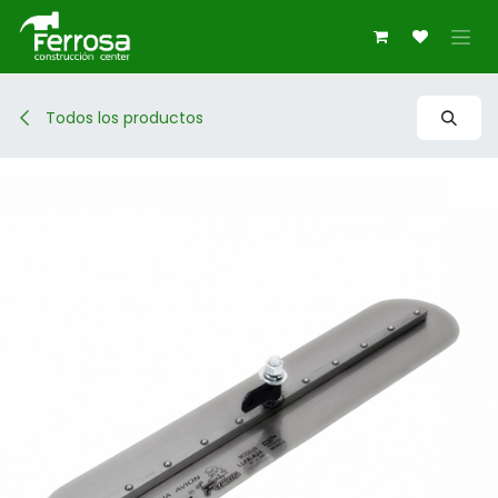
Ir al contenido
Todos los productos