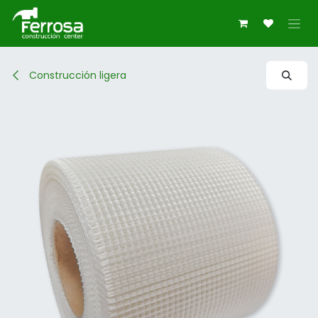
Ir al contenido
Construcción ligera