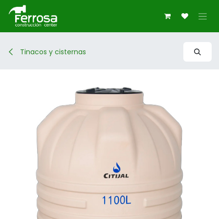
Ir al contenido
Tinacos y cisternas