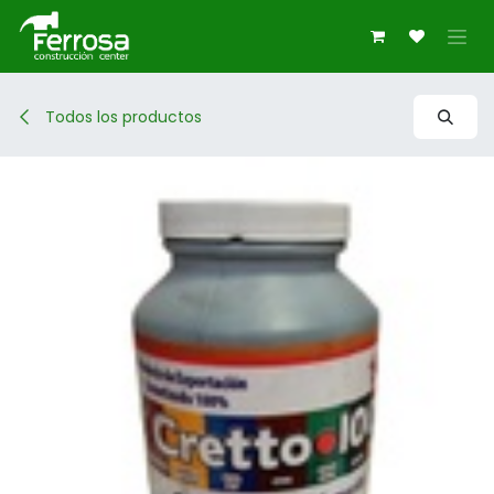
Ir al contenido
Todos los productos