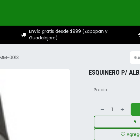
ogo
Categorías
Servicios
Sobre nosotros
Ayuda
Envío gratis desde $999 (Zapopan y
Guadalajara)
MMM-0013
ESQUINERO P/ AL
Precio
Agrega