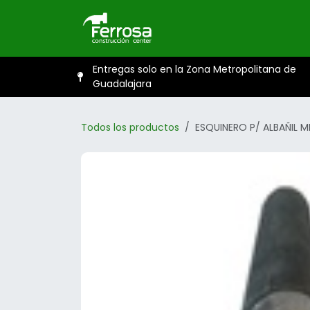
Ir al contenido
Inicio
Catál
Entregas solo en la Zona Metropolitana de
Guadalajara
Todos los productos
ESQUINERO P/ ALBAÑIL 