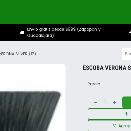
ogo
Categorías
Servicios
Sobre nosotros
Ayuda
Envío gratis desde $999 (Zapopan y
Guadalajara)
ERONA SILVER (12)
ESCOBA VERONA SI
Precio
Agrega