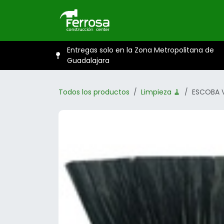
Ir al contenido
Inicio
Catál
Entregas solo en la Zona Metropolitana de
Guadalajara
Todos los productos
Limpieza 🧹
ESCOBA V