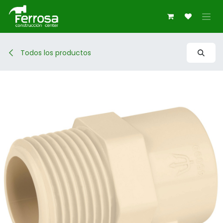
Ir al contenido
Todos los productos