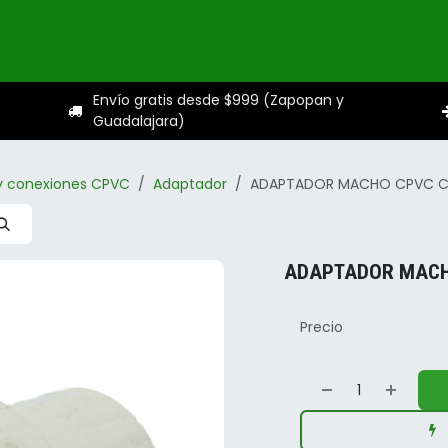
ogo
Categorías
Servicios
Sobre nosotros
Ayuda
Envío gratis desde $999 (Zapopan y
Guadalajara)
y conexiones CPVC
Adaptador
ADAPTADOR MACHO CPVC C/
ADAPTADOR MACHO
Precio