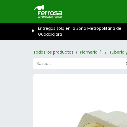
Ir al contenido
Inicio
Catál
Entregas solo en la Zona Metropolitana de
Guadalajara
Todos los productos
Plomería 💧
Tubería 