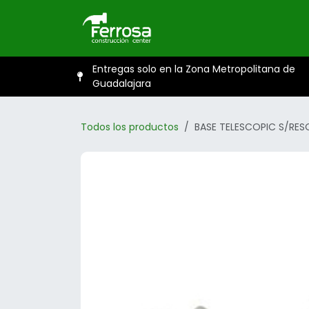
Ir al contenido
Inicio
Catál
Entregas solo en la Zona Metropolitana de
Guadalajara
Todos los productos
BASE TELESCOPIC S/RES