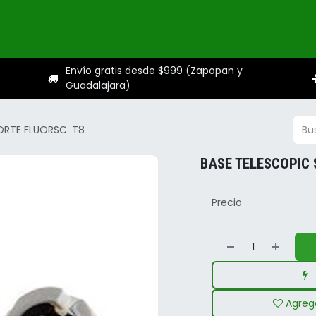
ogo
Categorías
Servicios
Sobre nosotros
Ayuda
Envío gratis desde $999 (Zapopan y
Guadalajara)
ORTE FLUORSC. T8
BASE TELESCOPIC 
Precio
Agrega