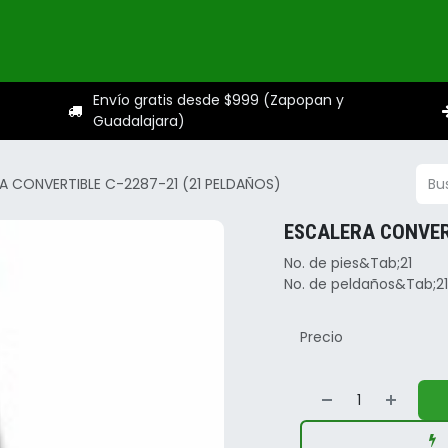
ogo
Categorías
Servicios
Sobre nosotros
Ayuda
Envío gratis desde $999 (Zapopan y
Guadalajara)
A CONVERTIBLE C-2287-21 (21 PELDAÑOS)
ESCALERA CONVERT
No. de pies&Tab;21
No. de peldaños&Tab;21
Precio