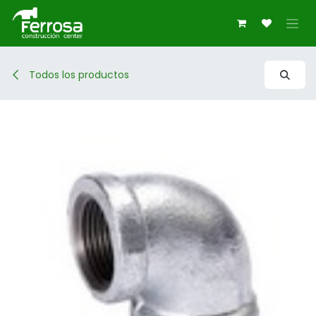
Ir al contenido
Todos los productos