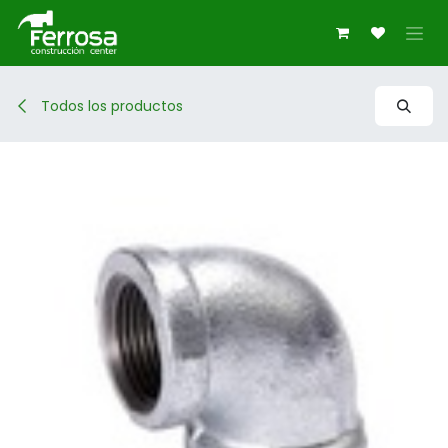
Ir al contenido
Todos los productos