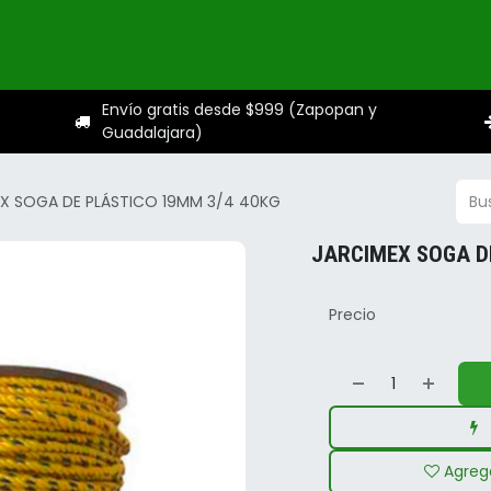
ogo
Categorías
Servicios
Sobre nosotros
Ayuda
Envío gratis desde $999 (Zapopan y
Guadalajara)
X SOGA DE PLÁSTICO 19MM 3/4 40KG
JARCIMEX SOGA D
Precio
Agrega