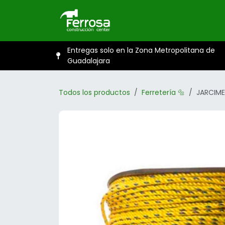
Ir al contenido
Inicio
Catál
Entregas solo en la Zona Metropolitana de
Guadalajara
Todos los productos
Ferretería 🔩
JARCIME