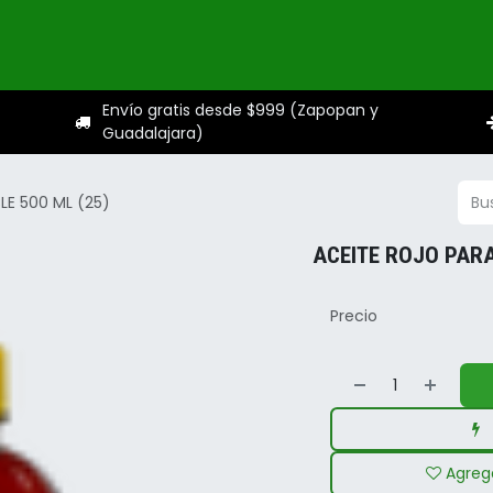
ogo
Categorías
Servicios
Sobre nosotros
Ayuda
Envío gratis desde $999 (Zapopan y
Guadalajara)
LE 500 ML (25)
ACEITE ROJO PARA
Precio
Agrega