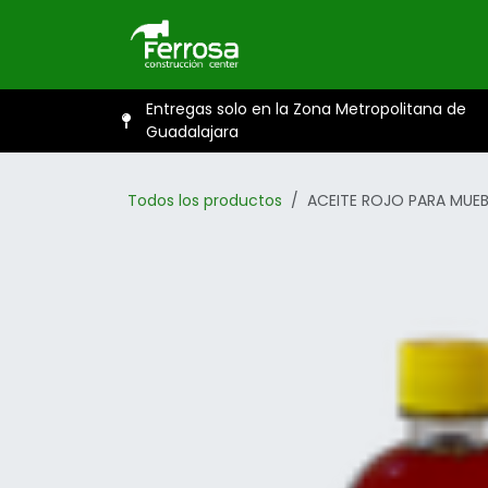
Ir al contenido
Inicio
Catál
Entregas solo en la Zona Metropolitana de
Guadalajara
Todos los productos
ACEITE ROJO PARA MUEB