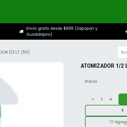
ogo
Categorías
Servicios
Sobre nosotros
Ayuda
Envío gratis desde $999 (Zapopan y
Guadalajara)
OR 1/2 LT (50)
ATOMIZADOR 1/2 L
Precio
Agrega