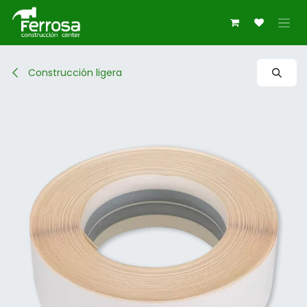
Ir al contenido
Construcción ligera