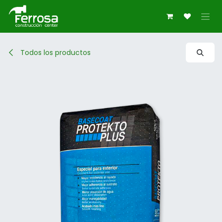
Ir al contenido
Todos los productos