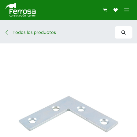
Ir al contenido
Todos los productos