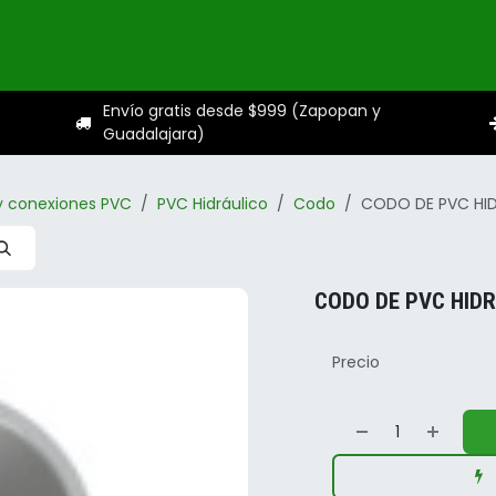
ogo
Categorías
Servicios
Sobre nosotros
Ayuda
Envío gratis desde $999 (Zapopan y
Guadalajara)
y conexiones PVC
PVC Hidráulico
Codo
CODO DE PVC HID
CODO DE PVC HIDR
Precio