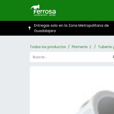
Ir al contenido
Inicio
Catál
Entregas solo en la Zona Metropolitana de
Guadalajara
Todos los productos
Plomería 💧
Tubería 