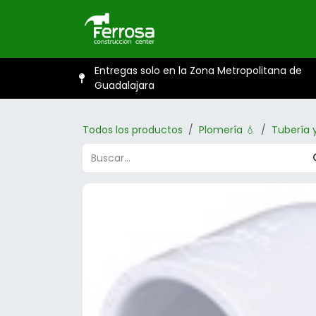
Ir al contenido
Inicio
Catál
Entregas solo en la Zona Metropolitana de
Guadalajara
Todos los productos
Plomería 💧
Tubería 