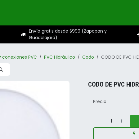
ogo
Categorías
Servicios
Sobre nosotros
Ayuda
Envío gratis desde $999 (Zapopan y
Guadalajara)
y conexiones PVC
PVC Hidráulico
Codo
CODO DE PVC HIDR
CODO DE PVC HIDR
Precio