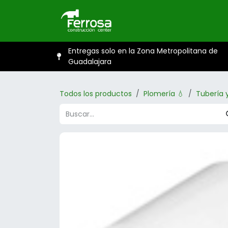
Ir al contenido
Inicio
Catál
Entregas solo en la Zona Metropolitana de
Guadalajara
Todos los productos
Plomería 💧
Tubería 