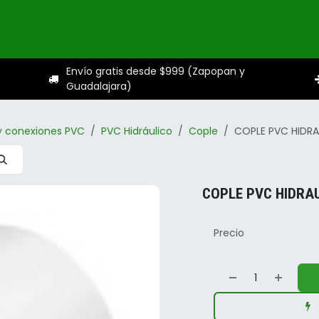
ogo
Categorías
Servicios
Sobre nosotros
Ayuda
Envío gratis desde $999 (Zapopan y
Guadalajara)
y conexiones PVC
PVC Hidráulico
Cople
COPLE PVC HIDRA
COPLE PVC HIDRAU
Precio