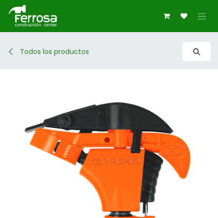
Ir al contenido
Todos los productos