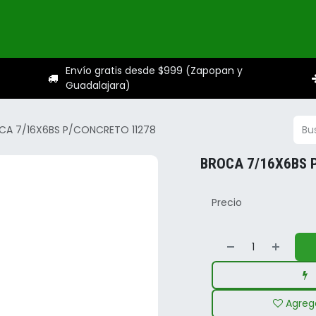
ogo
Categorías
Servicios
Sobre nosotros
Ayuda
Envío gratis desde $999 (Zapopan y
Guadalajara)
CA 7/16X6BS P/CONCRETO 11278
BROCA 7/16X6BS 
Precio
Agrega