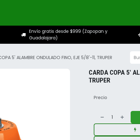
ogo
Categorías
Servicios
Sobre nosotros
Ayuda
Envío gratis desde $999 (Zapopan y
Guadalajara)
OPA 5' ALAMBRE ONDULADO FINO, EJE 5/8'-11, TRUPER
CARDA COPA 5' AL
TRUPER
Precio