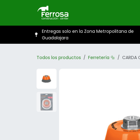
Ir al contenido
Inicio
Catál
Entregas solo en la Zona Metropolitana de
Guadalajara
Todos los productos
Ferretería 🔩
CARDA C