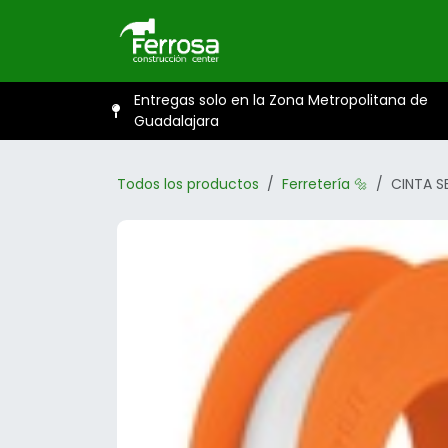
Ir al contenido
Inicio
Catál
Entregas solo en la Zona Metropolitana de
Guadalajara
Todos los productos
Ferretería 🔩
CINTA S