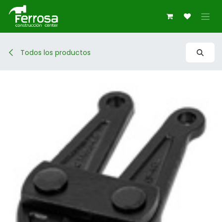
Ir al contenido
Todos los productos