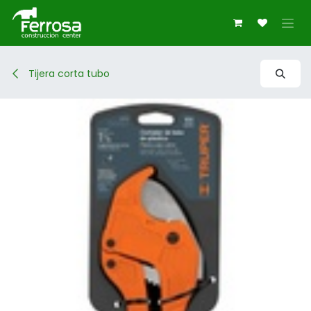
Ir al contenido
Tijera corta tubo