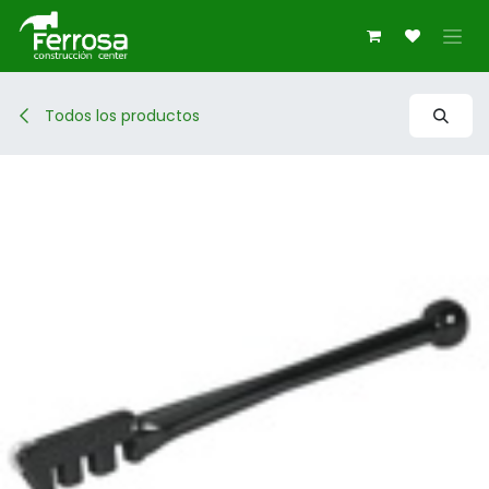
Ir al contenido
Todos los productos