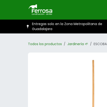
Ir al contenido
Inicio
Catál
Entregas solo en la Zona Metropolitana de
Guadalajara
Todos los productos
Jardinería 🌱
ESCOBA 