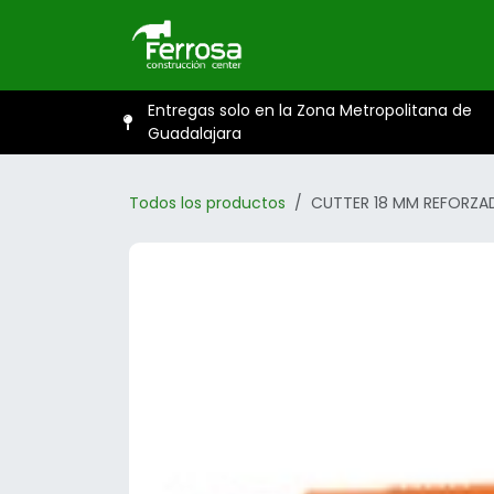
Ir al contenido
Inicio
Catál
Entregas solo en la Zona Metropolitana de
Guadalajara
Todos los productos
CUTTER 18 MM REFORZA