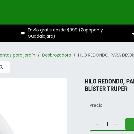
ogo
Categorías
Servicios
Sobre nosotros
Ayuda
Envío gratis desde $999 (Zapopan y
Guadalajara)
entas para jardín
Desbrozadora
HILO REDONDO, PARA DESBR
HILO REDONDO, P
BLÍSTER TRUPER
Precio