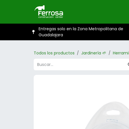
Ir al contenido
Inicio
Catál
Entregas solo en la Zona Metropolitana de
Guadalajara
Todos los productos
Jardinería 🌱
Herrami