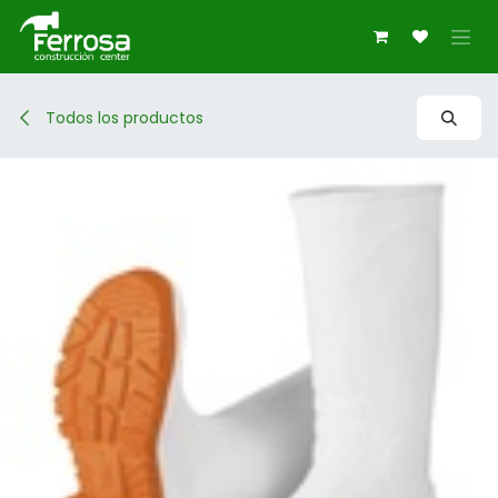
Ir al contenido
Todos los productos