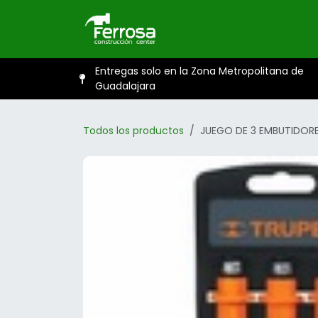
Ir al contenido
Inicio
Catál
Entregas solo en la Zona Metropolitana de
Guadalajara
Todos los productos
JUEGO DE 3 EMBUTIDORE