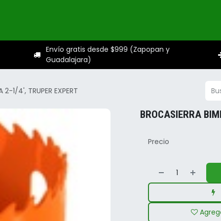
ogo
Categorías
Servicios
Sobre nosotros
Ayuda
Envío gratis desde $999 (Zapopan y
Guadalajara)
 2-1/4', TRUPER EXPERT
BROCASIERRA BIME
Precio
Agrega