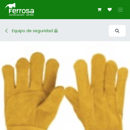
Ir al contenido
Equipo de seguridad 🦺