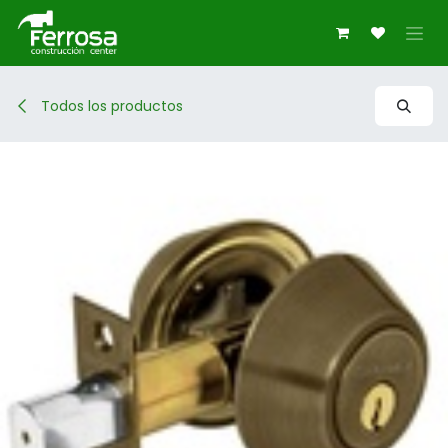
Ir al contenido
Todos los productos