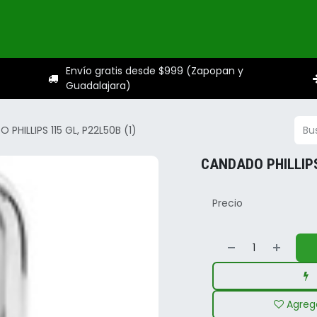
ogo
Categorías
Servicios
Sobre nosotros
Ayuda
Envío gratis desde $999 (Zapopan y
Guadalajara)
PHILLIPS 115 GL, P22L50B (1)
CANDADO PHILLIPS
Precio
Agrega