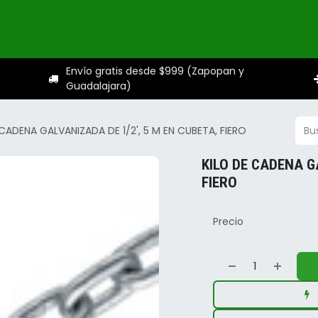
ogo
Categorías
Servicios
Sobre nosotros
Ayuda
Envío gratis desde $999 (Zapopan y
Guadalajara)
 CADENA GALVANIZADA DE 1/2', 5 M EN CUBETA, FIERO
KILO DE CADENA G
FIERO
Precio