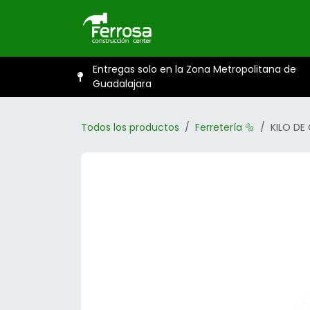
Ir al contenido
Inicio
Catál
Entregas solo en la Zona Metropolitana de
Guadalajara
Todos los productos
Ferretería 🔩
KILO DE