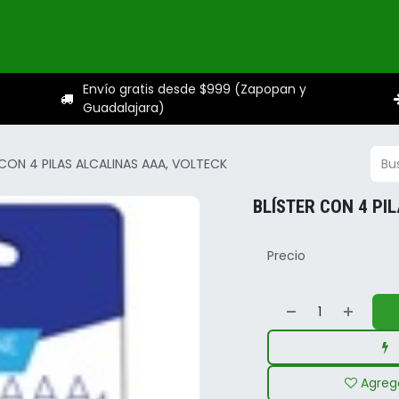
ogo
Categorías
Servicios
Sobre nosotros
Ayuda
Envío gratis desde $999 (Zapopan y
Guadalajara)
 CON 4 PILAS ALCALINAS AAA, VOLTECK
BLÍSTER CON 4 PI
Precio
Agrega