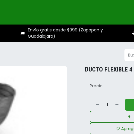
ogo
Categorías
Servicios
Sobre nosotros
Ayuda
Envío gratis desde $999 (Zapopan y
Guadalajara)
DUCTO FLEXIBLE 4
Precio
Agrega