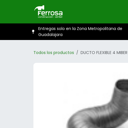
Ir al contenido
Inicio
Catál
Entregas solo en la Zona Metropolitana de
Guadalajara
Todos los productos
DUCTO FLEXIBLE 4 MIBER