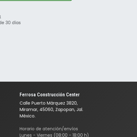
s
de 30 días
Ferrosa Construcción Center
Calle Puerto Márquez 3820,
Miramar, 45060, Zapopan, Jal.
México.
Horario de atención/envíos
Lunes - Viernes (08:00 - 18:00 h)