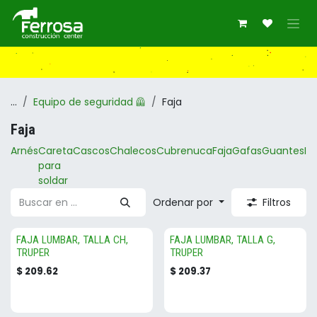
Ir al contenido
...
Equipo de seguridad 🦺
Faja
Faja
Arnés
Careta
Cascos
Chalecos
Cubrenuca
Faja
Gafas
Guantes
Im
para
soldar
Ordenar por
Filtros
FAJA LUMBAR, TALLA CH,
FAJA LUMBAR, TALLA G,
TRUPER
TRUPER
$
209.62
$
209.37