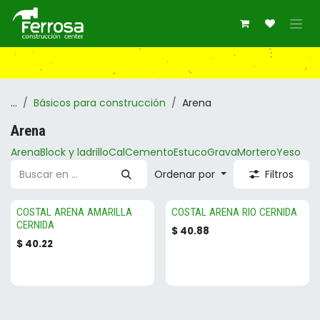
Ir al contenido
...
Básicos para construcción
Arena
Arena
Arena
Block y ladrillo
Cal
Cemento
Estuco
Grava
Mortero
Yeso
Ordenar por
Filtros
COSTAL ARENA AMARILLA
COSTAL ARENA RIO CERNIDA
CERNIDA
$
40.88
$
40.22