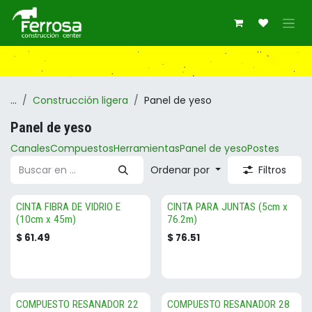
Ir al contenido
...
Construcción ligera
Panel de yeso
Panel de yeso
Canales
Compuestos
Herramientas
Panel de yeso
Postes
Ordenar por
Filtros
CINTA FIBRA DE VIDRIO E
CINTA PARA JUNTAS (5cm x
(10cm x 45m)
76.2m)
$
61.49
$
76.51
COMPUESTO RESANADOR 22
COMPUESTO RESANADOR 28