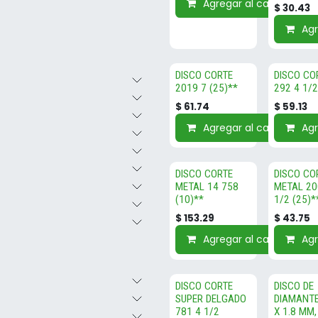
Agregar al carrito
$
30.43
Agr
DISCO CORTE
DISCO CO
2019 7 (25)**
292 4 1/2
$
61.74
$
59.13
Agregar al carrito
Agr
DISCO CORTE
DISCO CO
METAL 14 758
METAL 20
(10)**
1/2 (25)*
$
153.29
$
43.75
Agregar al carrito
Agr
DISCO CORTE
DISCO DE
SUPER DELGADO
DIAMANTE
781 4 1/2
X 1.8 MM,