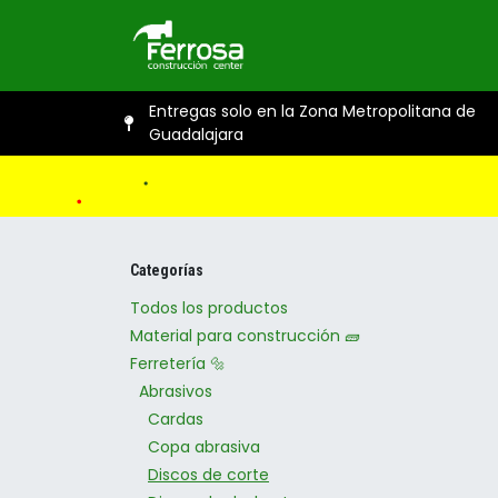
Ir al contenido
Inicio
Catál
Entregas solo en la Zona Metropolitana de
Guadalajara
Categorías
Todos los productos
Material para construcción 🧱
Ferretería 🔩
Abrasivos
Cardas
Copa abrasiva
Discos de corte