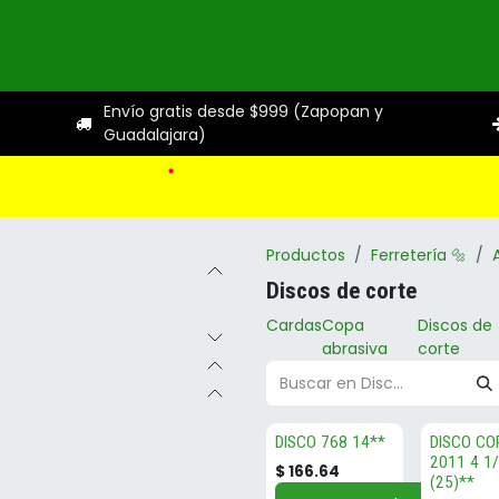
ogo
Categorías
Servicios
Sobre nosotros
Ayuda
Envío gratis desde $999 (Zapopan y
Guadalajara)
Productos
Ferretería 🔩
Discos de corte
Cardas
Copa
Discos de
abrasiva
corte
DISCO 768 14**
DISCO CO
2011 4 1
$
166.64
(25)**