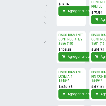
CONTINUO
$
17.14
PRETUL
Agregar al carrito
$
71.54
Agr
DISCO DIAMANTE
DISCO DI
CONTINUO 4 1/2
CONTINUO
2556 (10)
1501 (1)
$
105.51
$
216.74
Agregar al carrito
Agr
DISCO DIAMANTE
DISCO DI
LOSETA 4
RIN CONT
1545**
1549**
$
530.58
$
671.51
Agregar al carrito
Agr